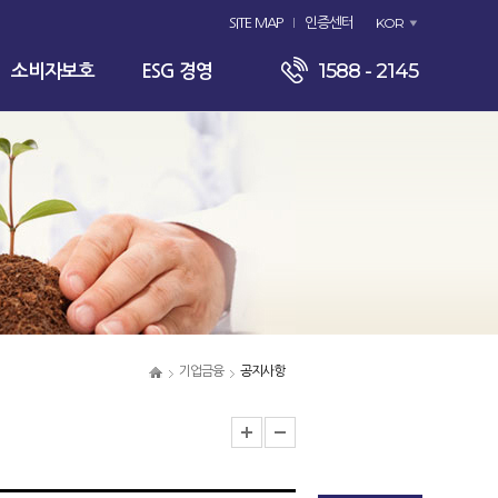
KOR
SITE MAP
인증센터
1588 - 2145
소비자보호
ESG 경영
기업금융
공지사항