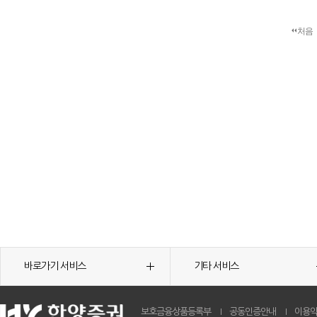
처음
바로가기 서비스
기타 서비스
보호금융상품등록부
공동인증안내
이용