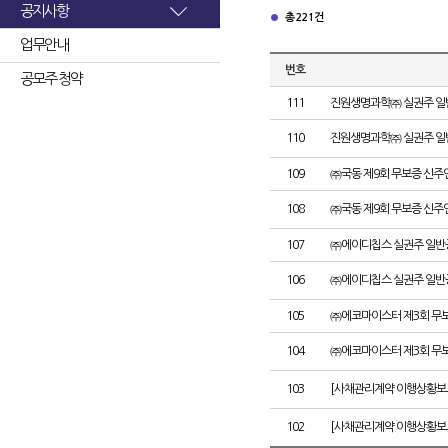
공지사항
총 221건
업무안내
번호
공모주 청약
111
진원생명과학㈜ 실권주 일
110
진원생명과학㈜ 실권주 일
109
㈜국동 제9회 무보증 신주
108
㈜국동 제9회 무보증 신
107
㈜에이디칩스 실권주 일반
106
㈜에이디칩스 실권주 일반
105
㈜에코마이스터 제3회 무
104
㈜에코마이스터 제3회 무
103
[사채관리계약 이행상황보
102
[사채관리계약 이행상황보고