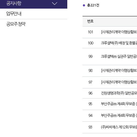
공지사항
총 221건
업무안내
번호
공모주 청약
101
[사채관리계약 이행상황보고
100
크루셜텍(주) 배정 및 환불
99
크루셜텍㈜ 실권주 일반공
98
[사채관리계약 이행상황보고
97
[사채관리계약 이행상황보고
96
진원생명과학(주) 일반공모
95
부산주공㈜ 제4회 무보증 
94
부산주공㈜ 제4회 무보증 
93
(주)씨씨에스 제12회 무