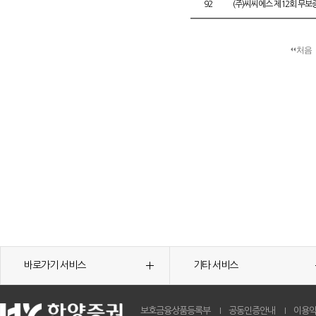
92
(주)씨씨에스 제12회 무
처음
바로가기 서비스
기타 서비스
보호금융상품등록부
공동인증안내
이용