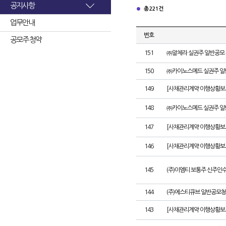
공지사항
총 221건
업무안내
번호
공모주 청약
151
㈜알체라 실권주 일반공모 
150
㈜카이노스메드 실권주 일
149
[사채관리계약 이행상황보고서
148
㈜카이노스메드 실권주 일
147
[사채관리계약 이행상황보고
146
[사채관리계약 이행상황보고
145
(주)이엠티 보통주 신주인
144
(주)에스티큐브 일반공모청
143
[사채관리계약 이행상황보고서