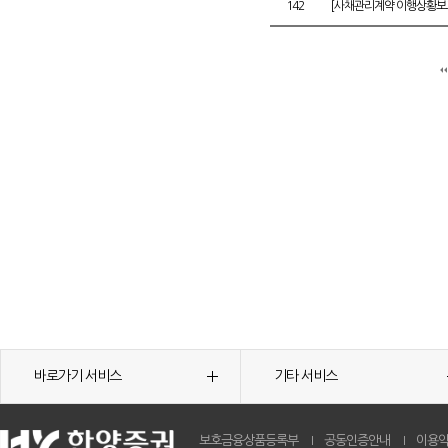
142
[사채관리계약 이행상황보고
바로가기 서비스
기타 서비스
보호금융상품등록부
공동인증안내
이용