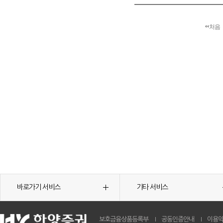
처음
바로가기 서비스
기타 서비스
보호금융상품등록부
공동인증안내
이용