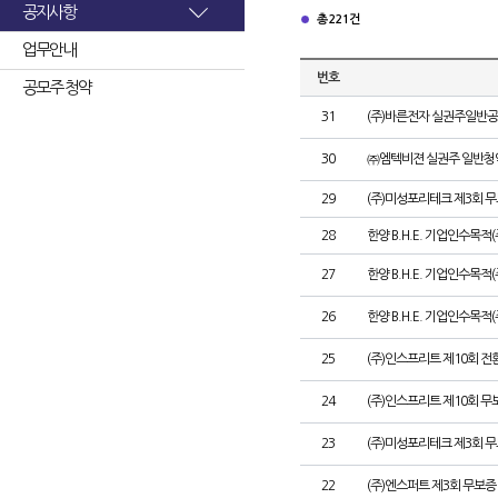
공지사항
총 221건
업무안내
번호
공모주 청약
31
(주)바른전자 실권주일반공
30
㈜엠텍비젼 실권주 일반청
29
(주)미성포리테크 제3회 
28
한양 B.H.E. 기업인수목적
27
한양 B.H.E. 기업인수목적(주
26
한양 B.H.E. 기업인수목적(
25
(주)인스프리트 제10회 전
24
(주)인스프리트 제10회 무
23
(주)미성포리테크 제3회 
22
(주)엔스퍼트 제3회 무보증