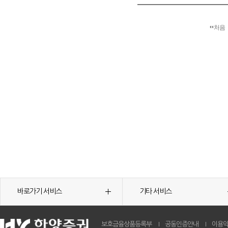
처음
바로가기 서비스
기타 서비스
보호금융상품등록부
공동인증안내
이용