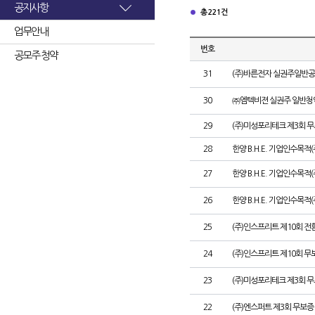
공지사항
총 221건
업무안내
번호
공모주 청약
31
(주)바른전자 실권주일반공
30
㈜엠텍비젼 실권주 일반청
29
(주)미성포리테크 제3회 
28
한양 B.H.E. 기업인수목적
27
한양 B.H.E. 기업인수목적(주
26
한양 B.H.E. 기업인수목적(
25
(주)인스프리트 제10회 전
24
(주)인스프리트 제10회 무
23
(주)미성포리테크 제3회 
22
(주)엔스퍼트 제3회 무보증