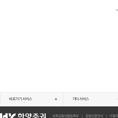
바로가기 서비스
기타 서비스
보호금융상품등록부
공동인증안내
이용