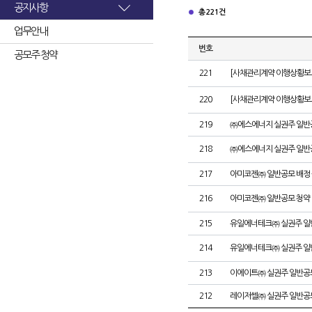
공지사항
총 221건
업무안내
번호
공모주 청약
221
[사채관리계약 이행상황보고
220
[사채관리계약 이행상황보고
219
㈜에스에너지 실권주 일반
218
㈜에스에너지 실권주 일반
217
아미코젠㈜ 일반공모 배정
216
아미코젠㈜ 일반공모 청약
215
유일에너테크㈜ 실권주 일
214
유일에너테크㈜ 실권주 일
213
이에이트㈜ 실권주 일반공
212
레이저쎌㈜ 실권주 일반공