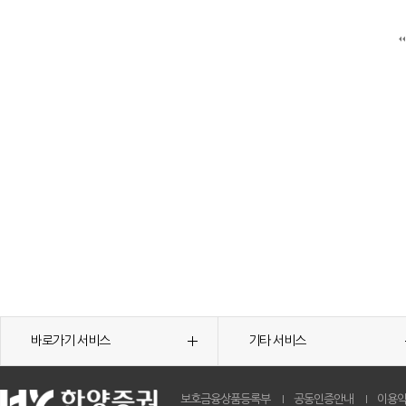
바로가기 서비스
기타 서비스
보호금융상품등록부
공동인증안내
이용