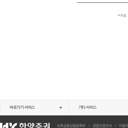
처음
바로가기 서비스
기타 서비스
보호금융상품등록부
공동인증안내
이용