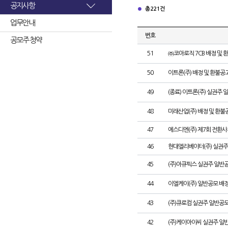
공지사항
총 221건
업무안내
번호
공모주 청약
51
㈜코아로직 7CB 배정 및 
50
이트론(주) 배정 및 환불공
49
(종료) 이트론(주) 실권주
48
미래산업(주) 배정 및 환불
47
에스디엔(주) 제7회 전환사
46
현대엘리베이터(주) 실권주
45
(주)아큐픽스 실권주 일반
44
이엘케이(주) 일반공모 배
43
(주)큐로컴 실권주 일반공모
42
(주)케이아이씨 실권주 일반