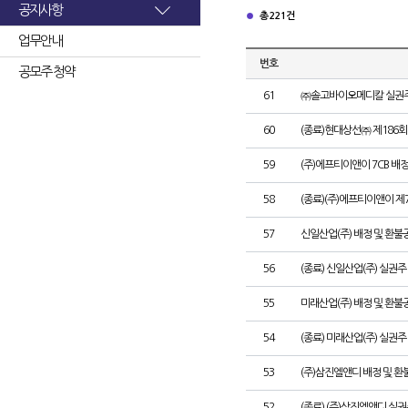
공지사항
총 221건
업무안내
번호
공모주 청약
61
㈜솔고바이오메디칼 실권주
60
(종료)현대상선㈜ 제186
59
(주)에프티이앤이 7CB 배
58
(종료)(주)에프티이앤이 
57
신일산업(주) 배정 및 환불
56
(종료) 신일산업(주) 실권
55
미래산업(주) 배정 및 환불
54
(종료) 미래산업(주) 실권
53
(주)삼진엘앤디 배정 및 
52
(종료) (주)삼진엘앤디 실