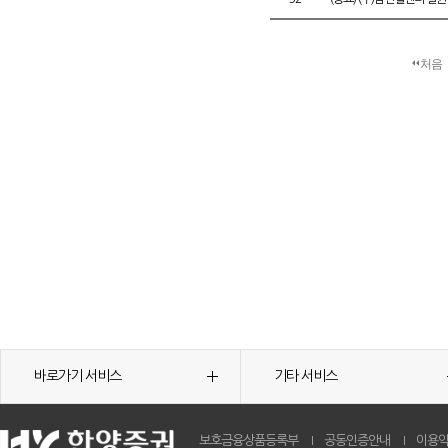
처음
바로가기 서비스
기타 서비스
보호금융상품등록부
공동인증안내
이용