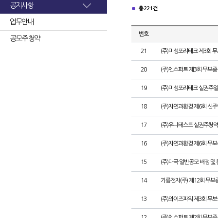
공지사항
총 221건
업무안내
번호
공모주 청약
21
(주)미성포리테크 제3회 
20
(주)엔스퍼트 제3회 무보
19
(주)미성포리테크 실권주일
18
(주)자연과환경 제6회 신
17
(주)유니테스트 실권주청약
16
(주)자연과환경 제6회 무
15
(주)대국 일반공모 배정 및
14
기륭전자(주) 제12회 무보
13
(주)와이즈파워 제3회 무보
12
(주)엔스퍼트 제2회 무보증