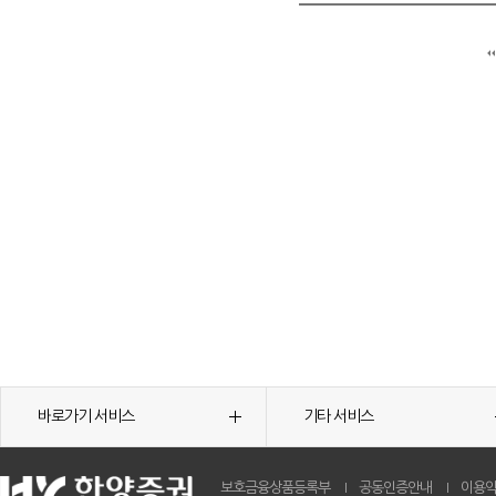
바로가기 서비스
기타 서비스
보호금융상품등록부
공동인증안내
이용