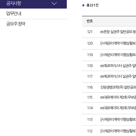
공지사항
총 221건
업무안내
번호
공모주 청약
121
㈜한창 실권주 일반공모 청
120
[사채관리계약 이행상황보고
119
[사채관리계약 이행상황보고
118
㈜에코마이스터 실권주 일
117
㈜에코마이스터 실권주 일
116
진원생명과학(주) 일반공모
115
㈜대유에이피 제3회 무보
114
㈜대유에이피 제3회 무보
113
[사채관리계약 이행상황보
112
[사채관리계약 이행상황보고