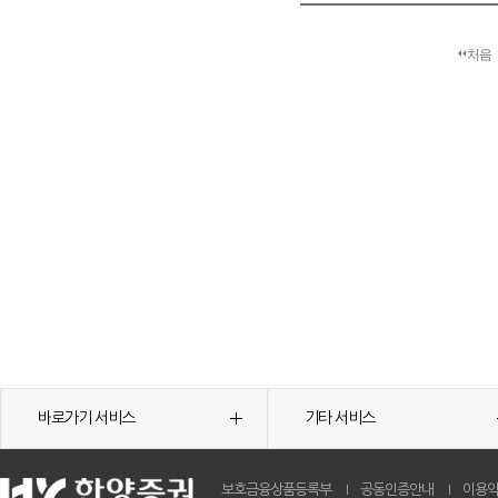
처음
바로가기 서비스
기타 서비스
보호금융상품등록부
공동인증안내
이용