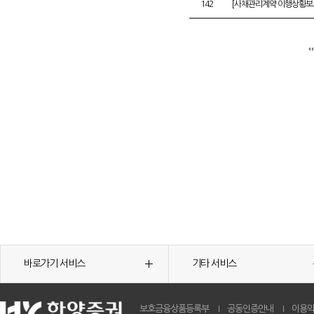
142
[사채관리계약 이행상황보고
바로가기 서비스
기타 서비스
보호금융상품등록부
공동인증안내
이용