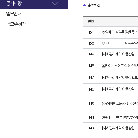
공지사항
총 221건
업무안내
번호
공모주 청약
151
㈜알체라 실권주 일반공모 
150
㈜카이노스메드 실권주 일
149
[사채관리계약 이행상황보고서
148
㈜카이노스메드 실권주 일
147
[사채관리계약 이행상황보고
146
[사채관리계약 이행상황보고
145
(주)이엠티 보통주 신주인
144
(주)에스티큐브 일반공모청
143
[사채관리계약 이행상황보고서