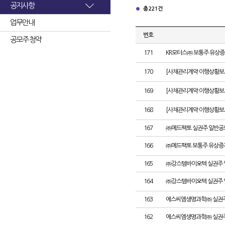
공지사항
총 221건
업무안내
번호
공모주 청약
171
KR모터스㈜ 보통주 유상증
170
[사채관리계약 이행상황보고서
169
[사채관리계약 이행상황보고서
168
[사채관리계약 이행상황보고서
167
㈜메드팩토 실권주 일반공
166
㈜메드팩토 보통주 유상증
165
㈜강스템바이오텍 실권주 
164
㈜강스템바이오텍 실권주 
163
에스씨엠생명과학㈜ 실권주
162
에스씨엠생명과학㈜ 실권주