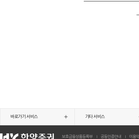
바로가기 서비스
기타 서비스
보호금융상품등록부
공동인증안내
이용