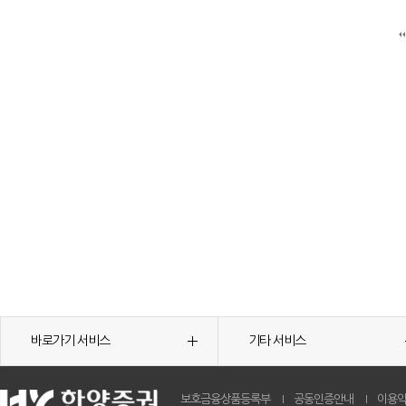
바로가기 서비스
기타 서비스
보호금융상품등록부
공동인증안내
이용