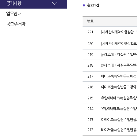
공지사항
총 221건
업무안내
번호
공모주 청약
221
[사채관리계약 이행상황보고
220
[사채관리계약 이행상황보고
219
㈜에스에너지 실권주 일반
218
㈜에스에너지 실권주 일반
217
아미코젠㈜ 일반공모 배정
216
아미코젠㈜ 일반공모 청약
215
유일에너테크㈜ 실권주 일
214
유일에너테크㈜ 실권주 일
213
이에이트㈜ 실권주 일반공
212
레이저쎌㈜ 실권주 일반공