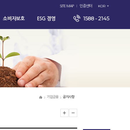
KOR
SITE MAP
인증센터
1588 - 2145
소비자보호
ESG 경영
기업금융
공지사항