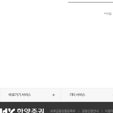
처음
바로가기 서비스
기타 서비스
보호금융상품등록부
공동인증안내
이용