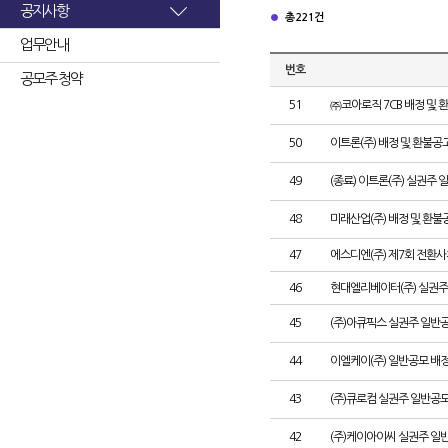
공지사항
총 221건
업무안내
번호
공모주 청약
51
㈜코아로직 7CB 배정 및 
50
이트론(주) 배정 및 환불공
49
(종료) 이트론(주) 실권주
48
미래산업(주) 배정 및 환불
47
에스디엔(주) 제7회 전환사
46
현대엘리베이터(주) 실권주
45
(주)아큐픽스 실권주 일반
44
이엘케이(주) 일반공모 배
43
(주)큐로컴 실권주 일반공모
42
(주)케이아이씨 실권주 일반