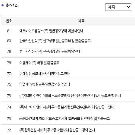
총 221건
번호
제 목
81
에코바이오홀딩스(주) 일반공모청약 미실시 안내
80
한국자산신탁(주) 신규상장 일반공모 배정 및 환불공고
79
한국자산신탁(주) 신규상장 일반공모 청약안내
78
이엘케이(주) 배정 및 환불공고
77
현대상선 공모사채 사채권자 신고 안내
76
이엘케이㈜ 실권주 일반공모 청약안내
75
(주)에프티이앤이 제8회 무보증 분리형 신주인수권부사채 일반공모 배정 안내
74
(주)에프티이앤이 제8회 무보증 분리형 신주인수권부사채 일반공모 안내
73
㈜한화건설 제85회 무보증 교환사채 일반공모 청약 배정 및 환불공고
72
(주)한화건설 제85회 무보증 교환사채 일반공모 청약 안내