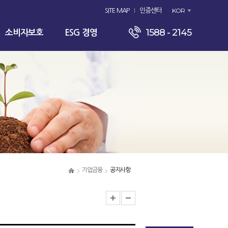
KOR
SITE MAP
인증센터
1588 - 2145
소비자보호
ESG 경영
기업금융
공지사항