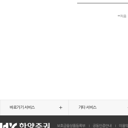
처음
바로가기 서비스
기타 서비스
보호금융상품등록부
공동인증안내
이용