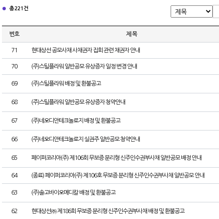
총 221건
번호
제 목
71
현대상선 공모사채 사채권자 집회 관련 채권자 안내
70
(주)스틸플라워 일반공모 유상증자 일정 변경 안내
69
(주)스틸플라워 배정 및 환불공고
68
(주)스틸플라워 일반공모 유상증자 청약안내
67
(주)네오디안테크놀로지 배정 및 환불공고
66
(주)네오디안테크놀로지 실권주 일반공모 청약안내
65
페이퍼코리아(주) 제106회 무보증 분리형 신주인수권부사채 일반공모 배정 안내
64
(종료) 페이퍼코리아(주) 제106호 무보증 분리형 신주인수권부사채 일반공모 안내
63
(주)솔고바이오메디칼 배정 및 환불공고
62
현대상선㈜ 제186회 무보증 분리형 신주인수권부사채 배정 및 환불공고