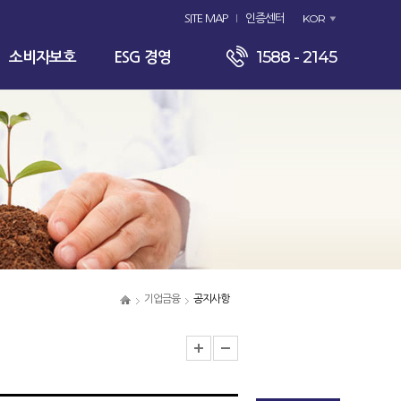
KOR
SITE MAP
인증센터
1588 - 2145
소비자보호
ESG 경영
기업금융
공지사항