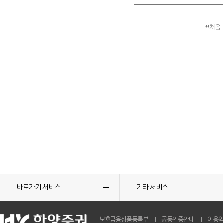
처음
바로가기 서비스
기타 서비스
보호금융상품등록부
공동인증안내
이용