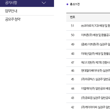
공지사항
총 221건
업무안내
번호
공모주 청약
51
㈜코아로직 7CB 배정 및 
50
이트론(주) 배정 및 환불공
49
(종료) 이트론(주) 실권주
48
미래산업(주) 배정 및 환불
47
에스디엔(주) 제7회 전환사
46
현대엘리베이터(주) 실권주
45
(주)아큐픽스 실권주 일반
44
이엘케이(주) 일반공모 배
43
(주)큐로컴 실권주 일반공모
42
(주)케이아이씨 실권주 일반