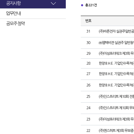
공지사항
총 221건
업무안내
번호
공모주 청약
31
(주)바른전자 실권주일반공
30
㈜엠텍비젼 실권주 일반청
29
(주)미성포리테크 제3회 
28
한양 B.H.E. 기업인수목적
27
한양 B.H.E. 기업인수목적(주
26
한양 B.H.E. 기업인수목적(
25
(주)인스프리트 제10회 전
24
(주)인스프리트 제10회 무
23
(주)미성포리테크 제3회 
22
(주)엔스퍼트 제3회 무보증