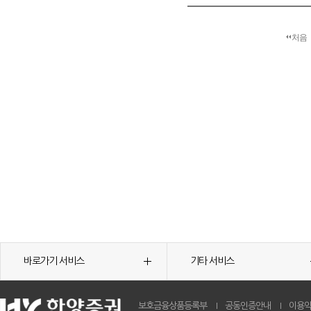
처음
바로가기 서비스
기타 서비스
보호금융상품등록부
공동인증안내
이용