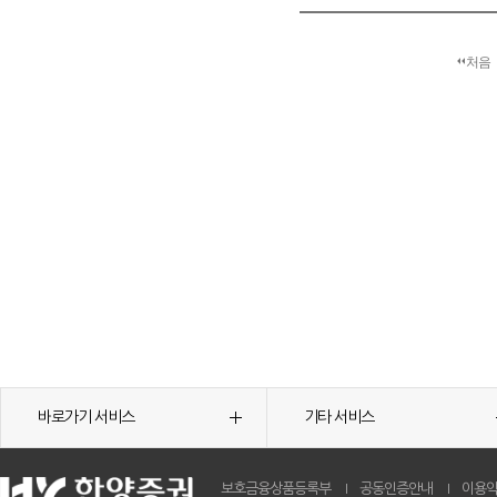
처음
바로가기 서비스
기타 서비스
보호금융상품등록부
공동인증안내
이용