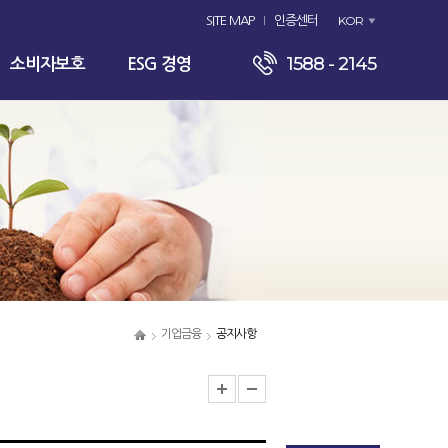
KOR
SITE MAP
인증센터
1588 - 2145
소비자보호
ESG 경영
기업금융
공지사항