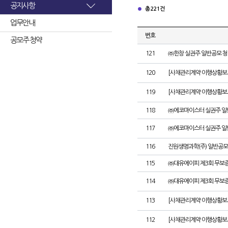
공지사항
총 221건
업무안내
번호
공모주 청약
121
㈜한창 실권주 일반공모 청
120
[사채관리계약 이행상황보고
119
[사채관리계약 이행상황보고
118
㈜에코마이스터 실권주 일
117
㈜에코마이스터 실권주 일
116
진원생명과학(주) 일반공모
115
㈜대유에이피 제3회 무보
114
㈜대유에이피 제3회 무보
113
[사채관리계약 이행상황보
112
[사채관리계약 이행상황보고