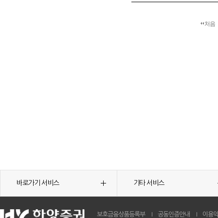
처음
바로가기 서비스
기타 서비스
보호금융상품등록부
공동인증안내
이용