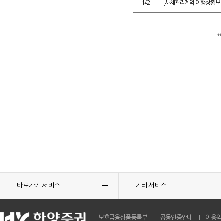
142
[사채관리계약 이행상황보고
바로가기 서비스
기타 서비스
보호금융상품등록부
공동인증안내
이용