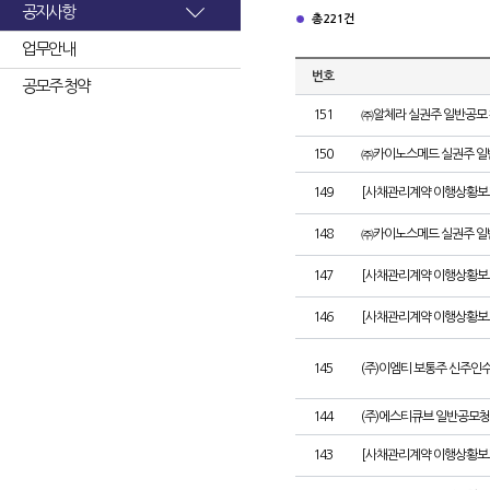
공지사항
총 221건
업무안내
번호
공모주 청약
151
㈜알체라 실권주 일반공모 
150
㈜카이노스메드 실권주 일
149
[사채관리계약 이행상황보고서
148
㈜카이노스메드 실권주 일
147
[사채관리계약 이행상황보고
146
[사채관리계약 이행상황보고
145
(주)이엠티 보통주 신주인
144
(주)에스티큐브 일반공모청
143
[사채관리계약 이행상황보고서