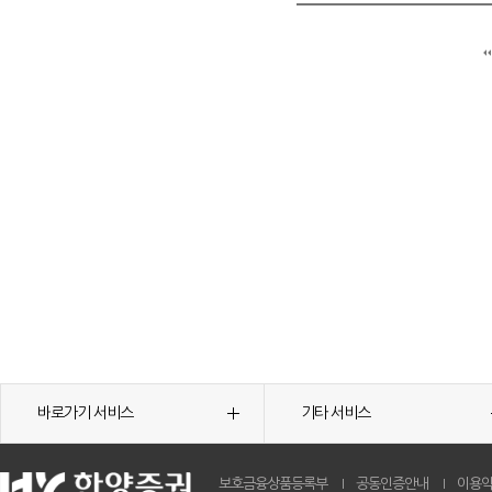
바로가기 서비스
기타 서비스
보호금융상품등록부
공동인증안내
이용