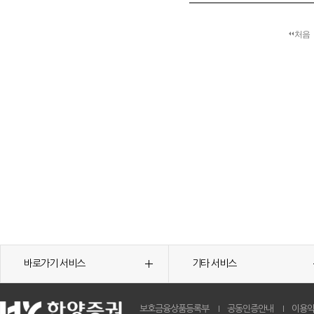
처음
바로가기 서비스
기타 서비스
보호금융상품등록부
공동인증안내
이용