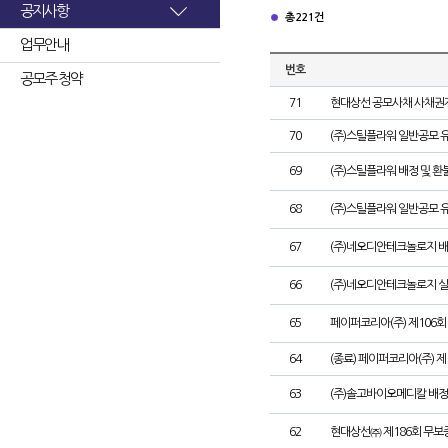
공지사항
총 221건
업무안내
번호
공모주 청약
71
현대상선 공모사채 사채권자
70
(주)스틸플라워 일반공모 
69
(주)스틸플라워 배정 및 
68
(주)스틸플라워 일반공모 
67
(주)네오디안테크놀로지 배
66
(주)네오디안테크놀로지 
65
페이퍼코리아(주) 제106
64
(종료) 페이퍼코리아(주) 
63
(주)솔고바이오메디칼 배정
62
현대상선㈜ 제186회 무보