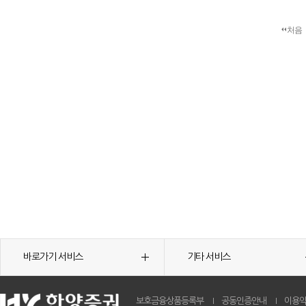
처음
바로가기 서비스
기타 서비스
보호금융상품등록부
공동인증안내
이용