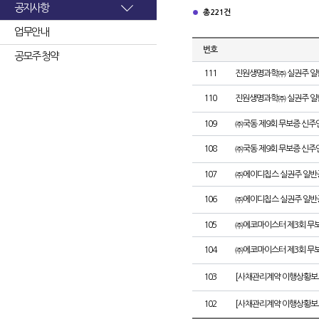
공지사항
총 221건
업무안내
번호
공모주 청약
111
진원생명과학㈜ 실권주 일
110
진원생명과학㈜ 실권주 일
109
㈜국동 제9회 무보증 신주
108
㈜국동 제9회 무보증 신
107
㈜에이디칩스 실권주 일반
106
㈜에이디칩스 실권주 일반
105
㈜에코마이스터 제3회 무
104
㈜에코마이스터 제3회 무
103
[사채관리계약 이행상황보
102
[사채관리계약 이행상황보고