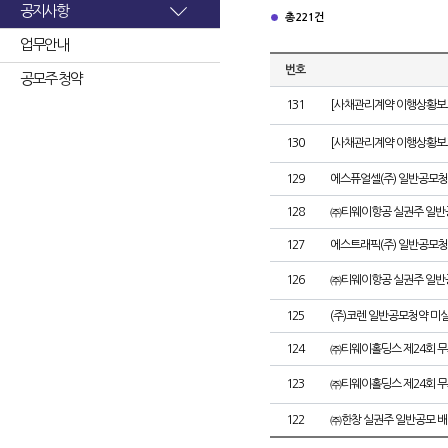
공지사항
총 221건
업무안내
번호
공모주 청약
131
[사채관리계약 이행상황보고
130
[사채관리계약 이행상황보고
129
에스퓨얼셀(주) 일반공모청
128
㈜티웨이항공 실권주 일반
127
에스트래픽(주) 일반공모청
126
㈜티웨이항공 실권주 일반
125
(주)코렌 일반공모청약 미
124
㈜티웨이홀딩스 제24회 
123
㈜티웨이홀딩스 제24회 
122
㈜한창 실권주 일반공모 배