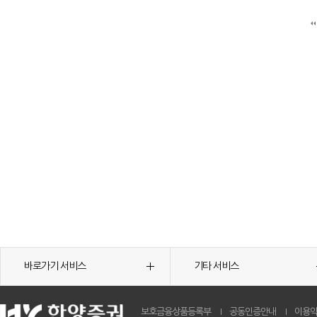
바로가기 서비스
기타 서비스
보호금융상품등록부
공동인증안내
이용