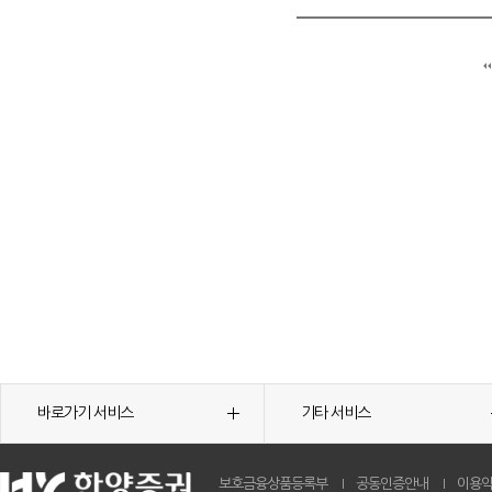
바로가기 서비스
기타 서비스
보호금융상품등록부
공동인증안내
이용