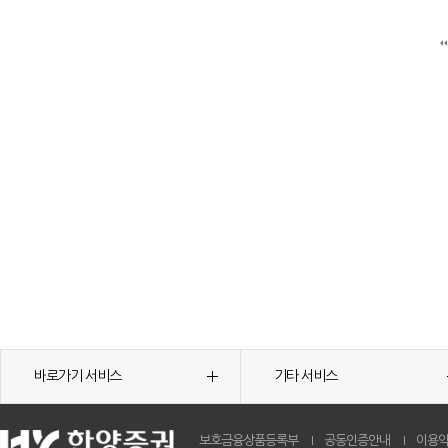
바로가기 서비스
기타 서비스
보호금융상품등록부
공동인증안내
이용