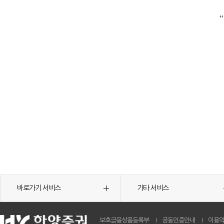
바로가기 서비스
기타 서비스
보호금융상품등록부
공동인증안내
이용