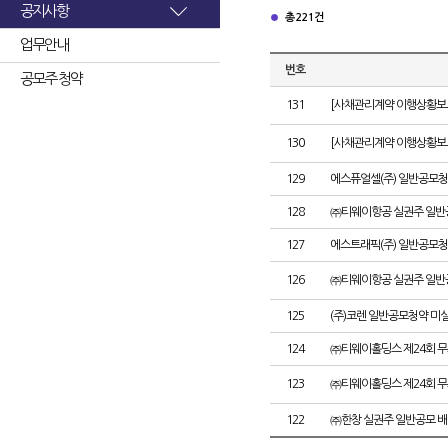
공지사항
총 221건
업무안내
번호
공모주 청약
131
[사채관리계약 이행상황보고
130
[사채관리계약 이행상황보고
129
에스퓨얼셀(주) 일반공모청
128
㈜티웨이항공 실권주 일반
127
에스트래픽(주) 일반공모청
126
㈜티웨이항공 실권주 일반
125
(주)코렌 일반공모청약 미
124
㈜티웨이홀딩스 제24회 
123
㈜티웨이홀딩스 제24회 
122
㈜한창 실권주 일반공모 배