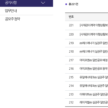
공지사항
총 221건
업무안내
번호
공모주 청약
221
[사채관리계약 이행상황보고
220
[사채관리계약 이행상황보고
219
㈜에스에너지 실권주 일반
218
㈜에스에너지 실권주 일반
217
아미코젠㈜ 일반공모 배정
216
아미코젠㈜ 일반공모 청약
215
유일에너테크㈜ 실권주 일
214
유일에너테크㈜ 실권주 일
213
이에이트㈜ 실권주 일반공
212
레이저쎌㈜ 실권주 일반공