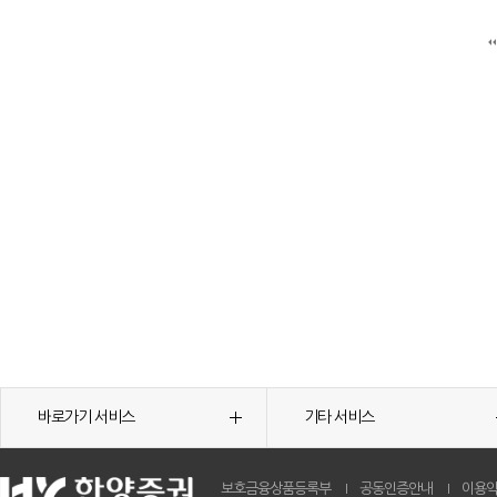
바로가기 서비스
기타 서비스
보호금융상품등록부
공동인증안내
이용