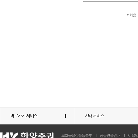
처음
바로가기 서비스
기타 서비스
보호금융상품등록부
공동인증안내
이용