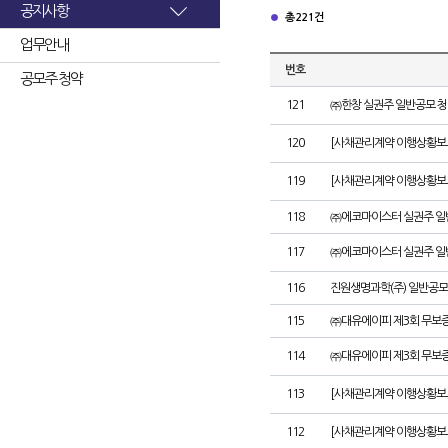
공지사항
총 221건
업무안내
번호
공모주 청약
121
㈜한창 실권주 일반공모 청
120
[사채관리계약 이행상황보고
119
[사채관리계약 이행상황보고
118
㈜에코마이스터 실권주 일
117
㈜에코마이스터 실권주 일
116
진원생명과학(주) 일반공모
115
㈜대유에이피 제3회 무보
114
㈜대유에이피 제3회 무보
113
[사채관리계약 이행상황보
112
[사채관리계약 이행상황보고