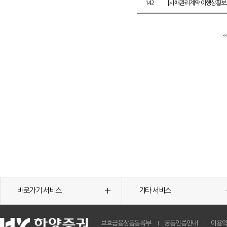
142
[사채관리계약 이행상황보고
바로가기 서비스
기타 서비스
보호금융상품등록부
공동인증안내
이용