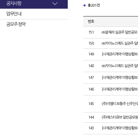
공지사항
총 221건
업무안내
번호
공모주 청약
151
㈜알체라 실권주 일반공모 
150
㈜카이노스메드 실권주 일
149
[사채관리계약 이행상황보고서
148
㈜카이노스메드 실권주 일
147
[사채관리계약 이행상황보고
146
[사채관리계약 이행상황보고
145
(주)이엠티 보통주 신주인
144
(주)에스티큐브 일반공모청
143
[사채관리계약 이행상황보고서