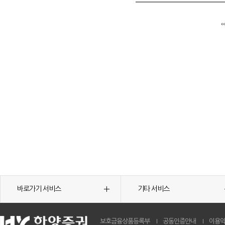
바로가기 서비스
기타 서비스
보호금융상품등록부
공동인증안내
이용