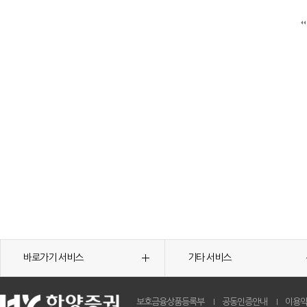
바로가기 서비스
기타 서비스
보호금융상품등록부
공동인증안내
이용