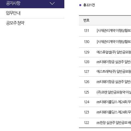
공지사항
총 221건
업무안내
번호
공모주 청약
131
[사채관리계약 이행상황보고
130
[사채관리계약 이행상황보고
129
에스퓨얼셀(주) 일반공모청
128
㈜티웨이항공 실권주 일반
127
에스트래픽(주) 일반공모청
126
㈜티웨이항공 실권주 일반
125
(주)코렌 일반공모청약 미
124
㈜티웨이홀딩스 제24회 
123
㈜티웨이홀딩스 제24회 
122
㈜한창 실권주 일반공모 배