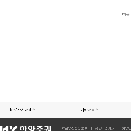
처음
바로가기 서비스
기타 서비스
보호금융상품등록부
공동인증안내
이용