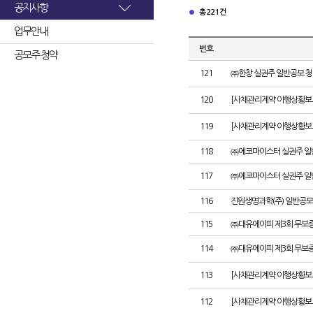
공지사항
총 221건
업무안내
번호
공모주 청약
121
㈜한창 실권주 일반공모 청
120
[사채관리계약 이행상황보고
119
[사채관리계약 이행상황보고
118
㈜에코마이스터 실권주 일
117
㈜에코마이스터 실권주 일
116
진원생명과학(주) 일반공모
115
㈜대유에이피 제3회 무보
114
㈜대유에이피 제3회 무보
113
[사채관리계약 이행상황보
112
[사채관리계약 이행상황보고