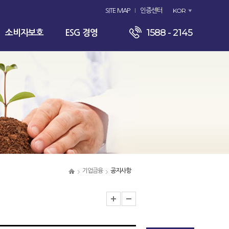
KOR
SITE MAP
인증센터
1588 - 2145
소비자보호
ESG 경영
기업금융
공지사항