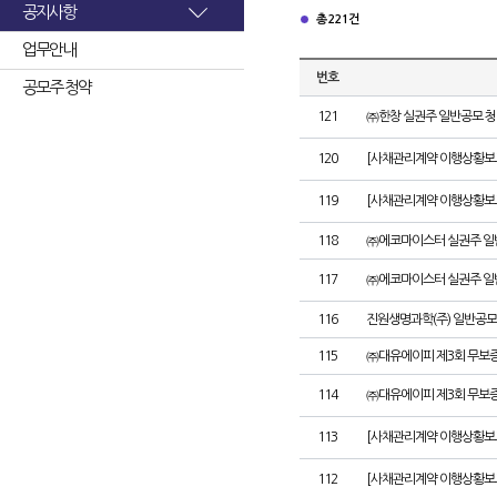
공지사항
총 221건
업무안내
번호
공모주 청약
121
㈜한창 실권주 일반공모 청
120
[사채관리계약 이행상황보고
119
[사채관리계약 이행상황보고
118
㈜에코마이스터 실권주 일
117
㈜에코마이스터 실권주 일
116
진원생명과학(주) 일반공모
115
㈜대유에이피 제3회 무보
114
㈜대유에이피 제3회 무보
113
[사채관리계약 이행상황보
112
[사채관리계약 이행상황보고