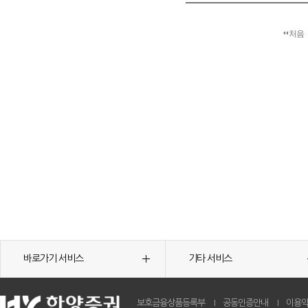
처음
바로가기 서비스
기타 서비스
보호금융상품등록부
공동인증안내
이용