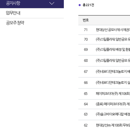
공지사항
총 221건
업무안내
번호
공모주 청약
71
현대상선 공모사채 사채권자
70
(주)스틸플라워 일반공모 
69
(주)스틸플라워 배정 및 
68
(주)스틸플라워 일반공모 
67
(주)네오디안테크놀로지 배
66
(주)네오디안테크놀로지 
65
페이퍼코리아(주) 제106
64
(종료) 페이퍼코리아(주) 
63
(주)솔고바이오메디칼 배정
62
현대상선㈜ 제186회 무보