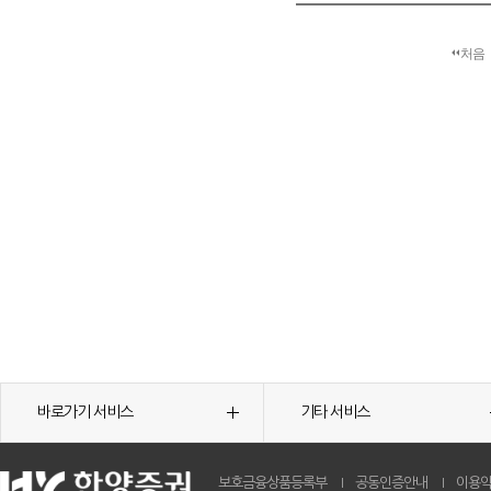
처음
바로가기 서비스
기타 서비스
보호금융상품등록부
공동인증안내
이용