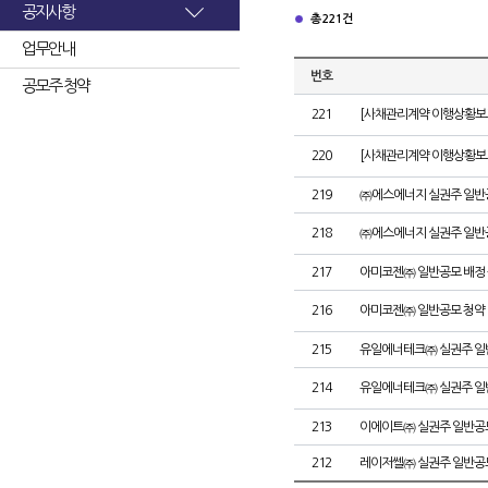
공지사항
총 221건
업무안내
번호
공모주 청약
221
[사채관리계약 이행상황보고
220
[사채관리계약 이행상황보고
219
㈜에스에너지 실권주 일반
218
㈜에스에너지 실권주 일반
217
아미코젠㈜ 일반공모 배정
216
아미코젠㈜ 일반공모 청약
215
유일에너테크㈜ 실권주 일
214
유일에너테크㈜ 실권주 일
213
이에이트㈜ 실권주 일반공
212
레이저쎌㈜ 실권주 일반공