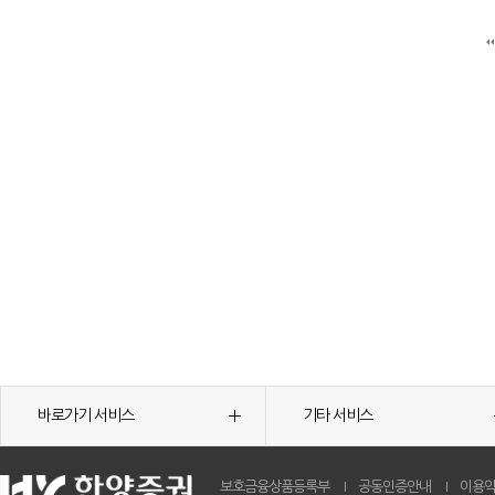
바로가기 서비스
기타 서비스
보호금융상품등록부
공동인증안내
이용