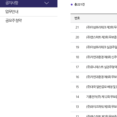
공지사항
총 221건
업무안내
번호
공모주 청약
21
(주)미성포리테크 제3회 
20
(주)엔스퍼트 제3회 무보
19
(주)미성포리테크 실권주일
18
(주)자연과환경 제6회 신
17
(주)유니테스트 실권주청약
16
(주)자연과환경 제6회 무
15
(주)대국 일반공모 배정 및
14
기륭전자(주) 제12회 무보
13
(주)와이즈파워 제3회 무보
12
(주)엔스퍼트 제2회 무보증