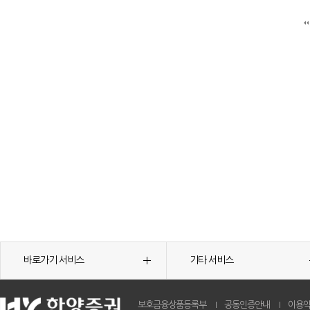
바로가기 서비스
기타 서비스
보호금융상품등록부
공동인증안내
이용