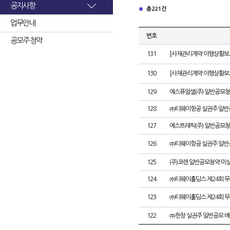
공지사항
총 221건
업무안내
번호
공모주 청약
131
[사채관리계약 이행상황보고
130
[사채관리계약 이행상황보고
129
에스퓨얼셀(주) 일반공모청
128
㈜티웨이항공 실권주 일반
127
에스트래픽(주) 일반공모청
126
㈜티웨이항공 실권주 일반
125
(주)코렌 일반공모청약 미
124
㈜티웨이홀딩스 제24회 
123
㈜티웨이홀딩스 제24회 
122
㈜한창 실권주 일반공모 배