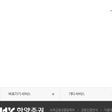
바로가기 서비스
기타 서비스
보호금융상품등록부
공동인증안내
이용