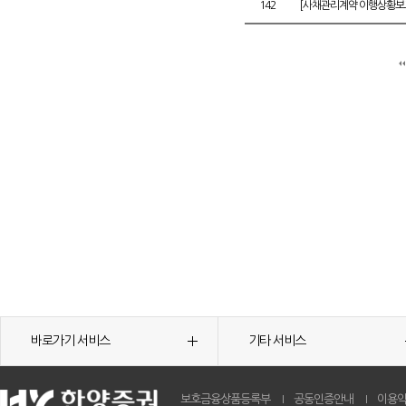
142
[사채관리계약 이행상황보고
바로가기 서비스
기타 서비스
보호금융상품등록부
공동인증안내
이용