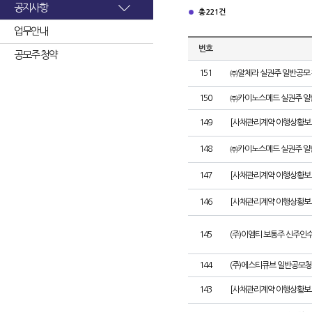
공지사항
총 221건
업무안내
번호
공모주 청약
151
㈜알체라 실권주 일반공모 
150
㈜카이노스메드 실권주 일
149
[사채관리계약 이행상황보고서
148
㈜카이노스메드 실권주 일
147
[사채관리계약 이행상황보고
146
[사채관리계약 이행상황보고
145
(주)이엠티 보통주 신주인
144
(주)에스티큐브 일반공모청
143
[사채관리계약 이행상황보고서