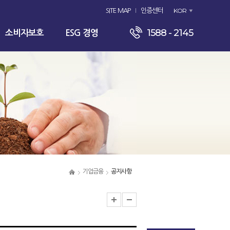
KOR
SITE MAP
인증센터
1588 - 2145
소비자보호
ESG 경영
기업금융
공지사항