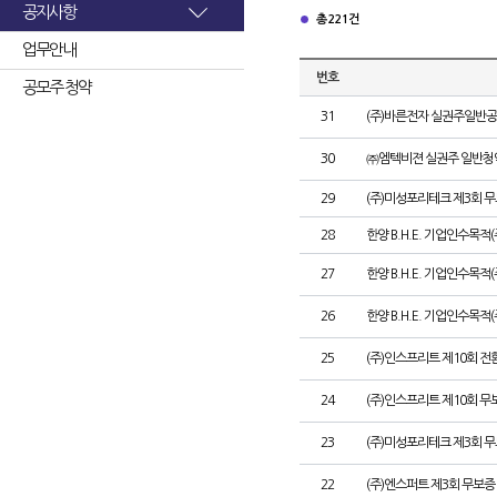
공지사항
총 221건
업무안내
번호
공모주 청약
31
(주)바른전자 실권주일반공
30
㈜엠텍비젼 실권주 일반청
29
(주)미성포리테크 제3회 
28
한양 B.H.E. 기업인수목적
27
한양 B.H.E. 기업인수목적(주
26
한양 B.H.E. 기업인수목적(
25
(주)인스프리트 제10회 전
24
(주)인스프리트 제10회 무
23
(주)미성포리테크 제3회 
22
(주)엔스퍼트 제3회 무보증