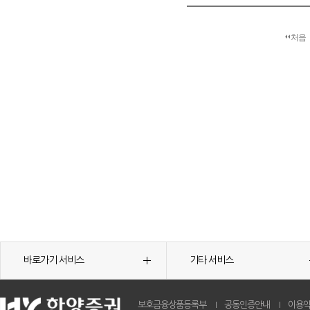
처음
바로가기 서비스
기타 서비스
보호금융상품등록부
공동인증안내
이용